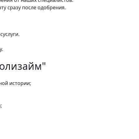
рту сразу после одобрения.
суслуги.
у.
Полизайм"
ной истории;
;