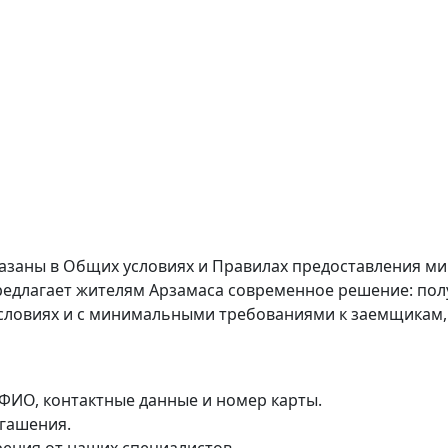
казаны в
Общих условиях
и
Правилах предоставления м
едлагает жителям Арзамаса современное решение: полу
ловиях и с минимальными требованиями к заемщикам, 
к ФИО, контактные данные и номер карты.
огашения.
рения от наших специалистов.