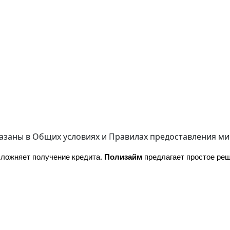
казаны в
Общих условиях
и
Правилах предоставления м
сложняет получение кредита. 
Полизайм
 предлагает простое ре