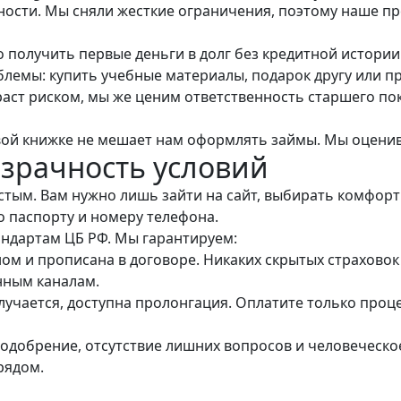
ности. Мы сняли жесткие ограничения, поэтому наше пр
 получить первые деньги в долг без кредитной истории. 
лемы: купить учебные материалы, подарок другу или пр
раст риском, мы же ценим ответственность старшего по
вой книжке не мешает нам оформлять займы. Мы оценив
зрачность условий
тым. Вам нужно лишь зайти на сайт, выбирать комфортн
о паспорту и номеру телефона.
андартам ЦБ РФ. Мы гарантируем:
ом и прописана в договоре. Никаких скрытых страховок
нным каналам.
олучается, доступна пролонгация. Оплатите только проц
 одобрение, отсутствие лишних вопросов и человечес
рядом.