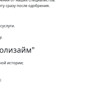
рту сразу после одобрения.
суслуги.
у.
Полизайм"
ной истории;
;