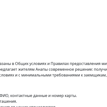
казаны в
Общих условиях
и
Правилах предоставления м
едлагает жителям Анапы современное решение: получит
ловиях и с минимальными требованиями к заемщикам, 
к ФИО, контактные данные и номер карты.
огашения.
рения от наших специалистов.