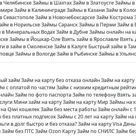
в Челябинске
Займы в Шахтах
Займ в Златоусте
Займы в
имире
Займ в Калининграде
Займы в Казани
Займ в Кол
в Севастополе
Займ в Новочебоксарске
Займ Кострома
айм в Норильске
Займы Саранск
Займы в Перми
Займ в
 в Минеральных Водах
Займ в Дубне
Займы онлайн на к
нске
Займы в Йошкар-Оле
Взять займ в Ярославле
Взять 
ги в займ в Смоленске
Займ в Калуге
Быстрый займ в Та
еповце
Займы в Вологде
Займ в Рыбинске
Займы в Ульян
ый займ
Займ на карту без отказа онлайн
Займ на карту
йм с оплатой по частям
Займ с низким кредитным рейти
нлайн
Займ по фото паспорта
Займ по телефону
Взять з
слуги
Мини займ на карту
Займ на карту Мир
Займы на 
на Qiwi кошелек
Займ без места работы
Займ онлайн с 1
 без платных подписок
Займы с 20 лет на карту
Займ на 
ньги в долг быстро и без отказа?
Займ на карту Visa
Деньг
н
Займ без ПТС
Займ Ozon Карту
Займ по СНИЛС
Займ бе