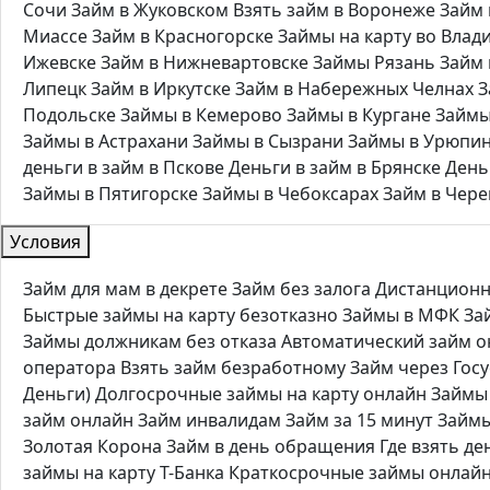
Сочи
Займ в Жуковском
Взять займ в Воронеже
Займ 
Миассе
Займ в Красногорске
Займы на карту во Влад
Ижевске
Займ в Нижневартовске
Займы Рязань
Займ 
Липецк
Займ в Иркутске
Займ в Набережных Челнах
З
Подольске
Займы в Кемерово
Займы в Кургане
Займы
Займы в Астрахани
Займы в Сызрани
Займы в Урюпи
деньги в займ в Пскове
Деньги в займ в Брянске
День
Займы в Пятигорске
Займы в Чебоксарах
Займ в Чер
Условия
Займ для мам в декрете
Займ без залога
Дистанционн
Быстрые займы на карту безотказно
Займы в МФК
За
Займы должникам без отказа
Автоматический займ о
оператора
Взять займ безработному
Займ через Госу
Деньги)
Долгосрочные займы на карту онлайн
Займы 
займ онлайн
Займ инвалидам
Займ за 15 минут
Займы
Золотая Корона
Займ в день обращения
Где взять де
займы на карту Т-Банка
Краткосрочные займы онлай