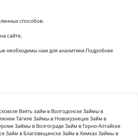
сленных способов.
на сайте,
рые необходимы нам для аналитики.
Подробнее
сковске
Взять займ в Волгодонске
Займы в
ижнем Тагиле
Займы в Новокузнецке
Займ в
уроме
Займы в Волгограде
Займ в Горно-Алтайске
се
Займ в Благовещенске
Займ в Химках
Займы в