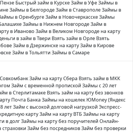
 Пензе
Быстрый займ в Курске
Займ в Уфе
Займы в
омне
Займы в Белгороде
Займ в Ставрополе
Займы в
Займы в Оренбурге
Займ в Новочеркасске
Займы
 Балашихе
Займы в Нижнем Новгороде
Займ в
арту в Иваново
Займ в Великом Новгороде на карту
деньги в займ в Твери
Взять займ в Орле
Взять
мбове
Займ в Дзержинске на карту
Займ в Кирове
овске
Займ в Тольятти
Займы в Самаре
 Совкомбанк
Займ на карту Сбера
Взять займ в МКК
нгом
Займ с временной пропиской
Займы с 20 лет
айм в Стерлитамаке
Взять займ на карту без звонков
карту Почта Банка
Займы на кошелек ЮMoney (Яндекс
8 лет
Займ с высокой долговой нагрузкой
Экспресс-
кредитную карту
Займ на карту ВТБ
Займы на карту
и в долг
Займы на карту без поручителей
Онлайн-
з страховки
Займ без посредников
Займ без проверки