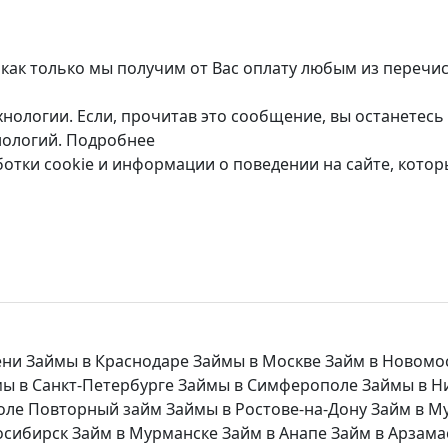
 как только мы получим от Вас оплату любым из перечи
нологии. Если, прочитав это сообщение, вы останетесь 
нологий.
Подробнее
ботки cookie и информации о поведении на сайте, кото
ени
Займы в Краснодаре
Займы в Москве
Займ в Новомо
ы в Санкт-Петербурге
Займы в Симферополе
Займы в Н
оле
Повторный займ
Займы в Ростове-на-Дону
Займ в М
осибирск
Займ в Мурманске
Займ в Анапе
Займ в Арзама